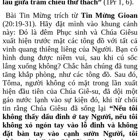
lâu giữa trăm chiều thử thách”
(1Pr 1, 6).
Bài Tin Mừng trích từ
Tin Mừng Gioan
(20:19-31). Hãy đặt mình vào khung cảnh
này: Đó là đêm Phục sinh và Chúa Giêsu
xuất hiện trước mặt các tông đồ với tất cả
vinh quang thiêng liêng của Người. Bạn có
hình dung được niềm vui, sau khi cú sốc
lắng xuống không? Chắc hẳn chúng đã tung
tăng khắp phòng, như các tông đồ. Sau đó,
Tôma, người không có mặt trong lần xuất
hiện đầu tiên của Chúa Giê-su, đã dội một
gáo nước lạnh vào sự kiện đó, khi từ chối
tin rằng Chúa Giêsu đã sống lại
“Nếu tôi
không thấy dấu đinh ở tay Người, nếu tôi
không xỏ ngón tay vào lỗ đinh và không
đặt bàn tay vào cạnh sườn Người, tôi