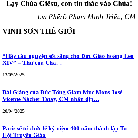
Lạy Chúa Giêsu, con tín thác vào Chúa!
Lm Phêrô Phạm Minh Triều, CM
VINH SƠN THẾ GIỚI
“Hãy cầu nguyện sốt sắng cho Đức Giáo hoàng Leo
XIV” – Thư của Cha…
13/05/2025
Bài Giảng của Đức Tổng Giám Mục Mons José
Vicente Nácher Tatay, CM nhân dịp…
28/04/2025
Paris sẽ tổ chức lễ kỷ niệm 400 năm thành lập Tu
Hội Truyền Giáo