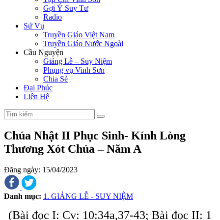
Gợi Ý Suy Tư
Radio
Sứ Vụ
Truyền Giáo Việt Nam
Truyền Giáo Nước Ngoài
Cầu Nguyện
Giảng Lễ – Suy Niệm
Phụng vụ Vinh Sơn
Chia Sẻ
Đại Phúc
Liên Hệ
Chúa Nhật II Phục Sinh- Kính Lòng
Thương Xót Chúa – Năm A
Đăng ngày: 15/04/2023
Danh mục:
1. GIẢNG LỄ - SUY NIỆM
(Bài đọc I: Cv: 10:34a,37-43; Bài đọc II: 1