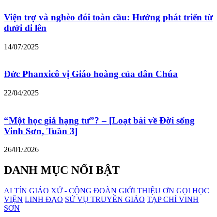
Viện trợ và nghèo đói toàn cầu: Hướng phát triển từ
dưới đi lên
14/07/2025
Đức Phanxicô vị Giáo hoàng của dân Chúa
22/04/2025
“Một học giả hạng tư”? – [Loạt bài về Đời sống
Vinh Sơn, Tuần 3]
26/01/2026
DANH MỤC NỔI BẬT
AI TÍN
GIÁO XỨ - CỘNG ĐOÀN
GIỚI THIỆU ƠN GỌI
HỌC
VIỆN
LINH ĐẠO
SỨ VỤ TRUYỀN GIÁO
TẠP CHÍ VINH
SƠN