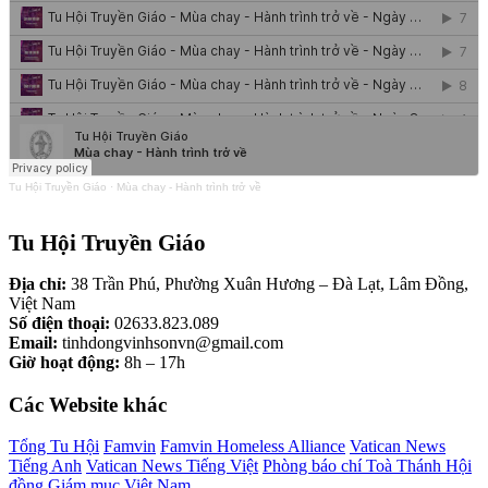
Tu Hội Truyền Giáo
·
Mùa chay - Hành trình trở về
Tu Hội Truyền Giáo
Địa chỉ:
38 Trần Phú, Phường Xuân Hương – Đà Lạt, Lâm Đồng,
Việt Nam
Số điện thoại:
02633.823.089
Email:
tinhdongvinhsonvn@gmail.com
Giờ hoạt động:
8h – 17h
Các Website khác
Tổng Tu Hội
Famvin
Famvin Homeless Alliance
Vatican News
Tiếng Anh
Vatican News Tiếng Việt
Phòng báo chí Toà Thánh
Hội
đồng Giám mục Việt Nam