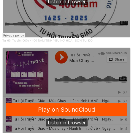
Tu Hội Truyền Giáo
·
400 NĂM TÌNH YÊU NỞ HOA - SƠN TÚI ĐỎ