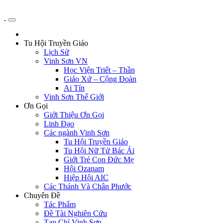
Tu Hội Truyền Giáo
Lịch Sử
Vinh Sơn VN
Học Viện Triết – Thần
Giáo Xứ – Cộng Đoàn
Ai Tín
Vinh Sơn Thế Giới
Ơn Gọi
Giới Thiệu Ơn Gọi
Linh Đạo
Các ngành Vinh Sơn
Tu Hội Truyền Giáo
Tu Hội Nữ Tử Bác Ái
Giới Trẻ Con Đức Mẹ
Hội Ozanam
Hiệp Hội AIC
Các Thánh Và Chân Phước
Chuyên Đề
Tác Phẩm
Đề Tài Nghiên Cứu
Tạp Chí Vinh Sơn