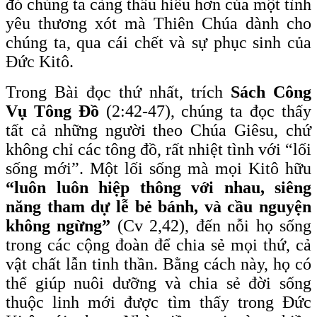
đó chúng ta càng thấu hiểu hơn của một tình
yêu thương xót mà Thiên Chúa dành cho
chúng ta, qua cái chết và sự phục sinh của
Đức Kitô.
Trong Bài đọc thứ nhất, trích
Sách Công
Vụ Tông Đồ
(2:42-47), chúng ta đọc thấy
tất cả những người theo Chúa Giêsu, chứ
không chỉ các tông đồ, rất nhiệt tình với “lối
sống mới”. Một lối sống mà mọi Kitô hữu
“luôn luôn hiệp thông với nhau, siêng
năng tham dự lễ bẻ bánh, và cầu nguyện
không ngừng”
(Cv 2,42), đến nỗi họ sống
trong các cộng đoàn để chia sẻ mọi thứ, cả
vật chất lẫn tinh thần. Bằng cách này, họ có
thể giúp nuôi dưỡng và chia sẻ đời sống
thuộc linh mới được tìm thấy trong Đức