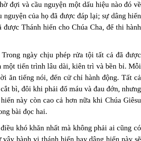
chờ đợi và cầu nguyện một dấu hiệu nào đó về
u nguyện của họ đã được đáp lại; sự dâng hiến
ã được Thánh hiến cho Chúa Cha, để thi hành
Trong ngày chịu phép rửa tội tất cả đã được
ột tiến trình lâu dài, kiên trì và bền bỉ. Mỗi
ời ăn tiếng nói, đến cử chỉ hành động. Tất cả
cắt bì, đôi khi phải đổ máu và đau đớn, nhưng
 hiến này còn cao cả hơn nữa khi Chúa Giêsu
ng bài đọc hai.
à điều khó khăn nhất mà không phải ai cũng có
 vậy hành vi thánh hiến hay dâng hiến này sẽ