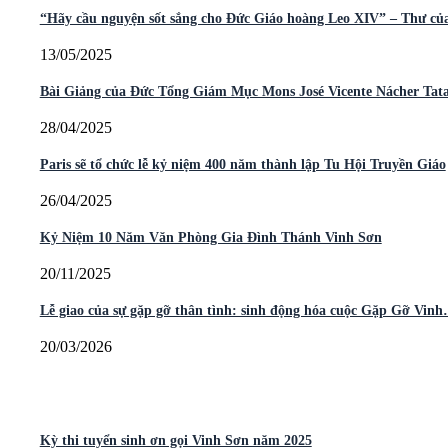
“Hãy cầu nguyện sốt sắng cho Đức Giáo hoàng Leo XIV” – Thư c
13/05/2025
Bài Giảng của Đức Tổng Giám Mục Mons José Vicente Nácher Ta
28/04/2025
Paris sẽ tổ chức lễ kỷ niệm 400 năm thành lập Tu Hội Truyền Giáo
26/04/2025
Kỷ Niệm 10 Năm Văn Phòng Gia Đình Thánh Vinh Sơn
20/11/2025
Lễ giao của sự gặp gỡ thân tình: sinh động hóa cuộc Gặp Gỡ Vin
20/03/2026
Kỳ thi tuyển sinh ơn gọi Vinh Sơn năm 2025