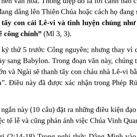
 nền văn hóa. Thông điệp đó là lời cảnh báo 
 đang dâng lên Thiên Chúa hoặc cách họ đang
 tẩy con cái Lê-vi và tinh luyện chúng như
lẽ công chính”
(Ml 3, 3).
ế kỷ thứ 5 trước Công nguyên; nhưng thay vì
ày sang Babylon. Trong đoạn văn này, chúng t
ớn và Ngài sẽ thanh tẩy con cháu nhà Lê-vi bằ
a”. Điều này đã được xác nhận trong Phép R
ngắn này (10 câu) đặt ra những điều kiện đạ
ệc tế lễ và cũng phản ánh việc Chúa Vinh Quan
ipri (2:14-18) Trong nghi thức Dâng Mình và