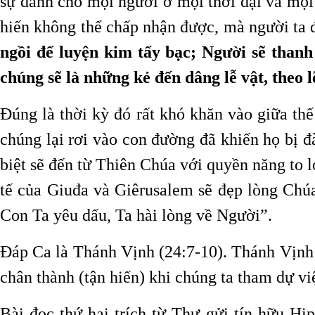
sự dành cho mọi người ở mọi thời đại và mọi
hiến không thể chấp nhận được, mà người ta
ngồi để luyện kim tẩy bạc; Người sẽ thanh
chúng sẽ là những kẻ đến dâng lễ vật, theo 
Đúng là thời kỳ đó rất khó khăn vào giữa th
chúng lại rơi vào con đường đã khiến họ bị đ
biệt sẽ đến từ Thiên Chúa với quyền năng to l
tế của Giuđa và Giêrusalem sẽ đẹp lòng Chú
Con Ta yêu dấu, Ta hài lòng về Người”.
Đáp Ca là Thánh Vịnh (24:7-10). Thánh Vịnh 
chân thành (tận hiến) khi chúng ta tham dự vi
Bài đọc thứ hai trích từ Thư gửi tín hữu H