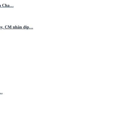
ủa Cha…
tay, CM nhân dịp…
h…