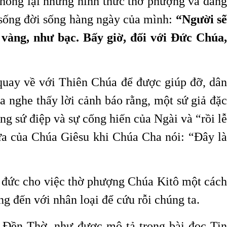
chống lại những hình thức thờ phượng và dâng
 sống đời sống hàng ngày của mình:
“Người s
 vàng, như bạc. Bấy giờ, đối với Đức Chúa,
 quay về với Thiên Chúa để được giúp đỡ, dân
a nghe thấy lời cảnh báo rằng, một sứ giả đặc
ng sứ điệp và sự cống hiến của Ngài và “rồi lễ
ửa của Chúa Giêsu khi Chúa Cha nói: “Đây là
o đức cho việc thờ phượng Chúa Kitô một cách
g đến với nhân loại để cứu rỗi chúng ta.
o Đền Thờ, như được mô tả trong bài đọc Tin