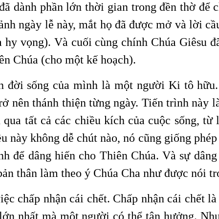
đã dành phần lớn thời gian trong đền thờ để 
ảnh ngày lễ này, mắt họ đã được mở và lời cầ
à hy vọng). Và cuối cùng chính Chúa Giêsu đ
iên Chúa (cho một kế hoạch).
 đời sống của mình là một người Ki tô hữu. 
nên thánh thiện từng ngày. Tiến trình này là m
qua tất cả các chiều kích của cuộc sống, từ l
ều này không dễ chút nào, nó cũng giống phép 
ình để dâng hiến cho Thiên Chúa. Và sự dâng
bản thân làm theo ý Chúa Cha như được nói tro
iệc chấp nhận cái chết. Chấp nhận cái chết l
 lớn nhất mà một người có thể tận hưởng. Như