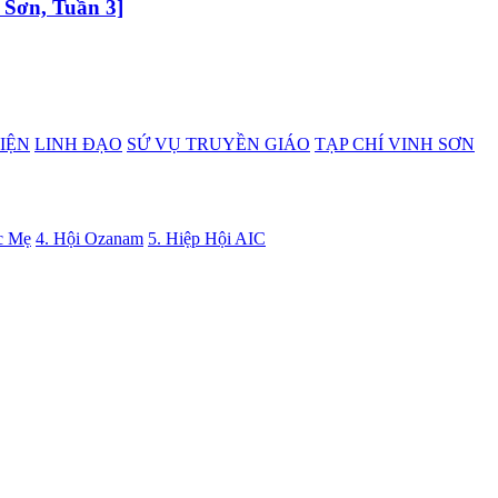
 Sơn, Tuần 3]
IỆN
LINH ĐẠO
SỨ VỤ TRUYỀN GIÁO
TẠP CHÍ VINH SƠN
c Mẹ
4. Hội Ozanam
5. Hiệp Hội AIC