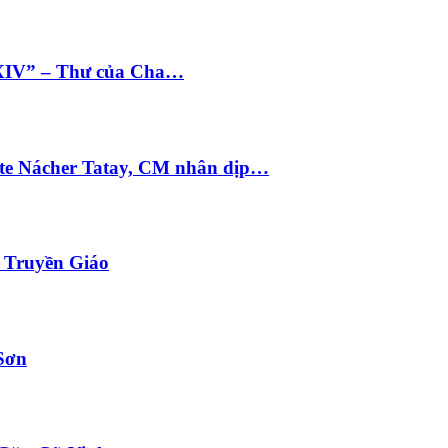
 XIV” – Thư của Cha…
te Nácher Tatay, CM nhân dịp…
i Truyền Giáo
Sơn