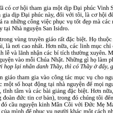
đã có cơ hội tham gia một dịp Đại phúc Vinh
ia dịp Đại phúc này, đối với tôi, là cơ hội 
há ra những công việc phục vụ tốt đẹp mà cá
y tại Nhà nguyện San Isidro.
rong vùng truyền giáo rất đặc biệt. Họ thuộc
i, là nơi cao nhất. Hơn nữa, các linh mục chỉ 
h lễ và lãnh nhận các bí tích thường xuyên. M
nguyện vào mỗi Chúa Nhật. Những gì họ làm p
i họp lại nhân danh Thầy, thì có Thầy ở đấy, 
ền giáo tham gia vào công tác mục vụ cho ngư
c một số hoạt động tại nhà nguyện để mọi ng
, tĩnh tâm và các bài giảng đặc biệt. Hơn nữ
oàn đức tin cơ bản), trong đó chúng tôi đến
ở đó cầu nguyện kinh Mân Côi với Đức Mẹ Ma
o của mình để phục vụ người khác một cách nh