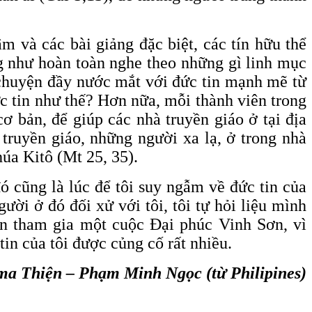
âm và các bài giảng đặc biệt, các tín hữu thể
ng như hoàn toàn nghe theo những gì linh mục
chuyện đầy nước mắt với đức tin mạnh mẽ từ
ức tin như thế? Hơn nữa, mỗi thành viên trong
 bản, để giúp các nhà truyền giáo ở tại địa
truyền giáo, những người xa lạ, ở trong nhà
úa Kitô (Mt 25, 35).
ó cũng là lúc để tôi suy ngẫm về đức tin của
ời ở đó đối xử với tôi, tôi tự hỏi liệu mình
ốn tham gia một cuộc Đại phúc Vinh Sơn, vì
in của tôi được củng cố rất nhiều.
ma Thiện – Phạm Minh Ngọc (từ Philipines)