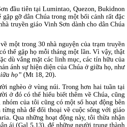
 Sơn đầu tiên tại Lumintao, Quezon, Bukidnon
để gặp gỡ dân Chúa trong một bối cảnh rất đặc
c nhà truyền giáo Vinh Sơn dành cho dân Chúa
 về một trong 30 nhà nguyện của trạm truyền
có thể gặp họ mỗi tháng một lần. Vì vậy, thật
ặc dù vắng mặt các linh mục, các tín hữu của
hản ánh sự hiện diện của Chúa ở giữa họ, như
giữa họ”
(Mt 18, 20).
ời nghèo ở vùng núi. Trong hơn hai tuần tại
ười ở đó có thể hiểu biết thêm về Chúa, cũng
a, nhóm của tôi cũng có một số hoạt động bên
 từng nhà để đối thoại về cuộc sống với giáo
ria. Qua những hoạt động này, tôi thừa nhận
ân ái (Gal 5,13), để những người trung thành