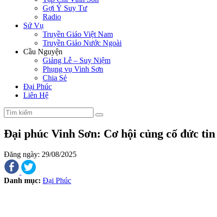
Gợi Ý Suy Tư
Radio
Sứ Vụ
Truyền Giáo Việt Nam
Truyền Giáo Nước Ngoài
Cầu Nguyện
Giảng Lễ – Suy Niệm
Phụng vụ Vinh Sơn
Chia Sẻ
Đại Phúc
Liên Hệ
Đại phúc Vinh Sơn: Cơ hội củng cố đức tin
Đăng ngày: 29/08/2025
Danh mục:
Đại Phúc