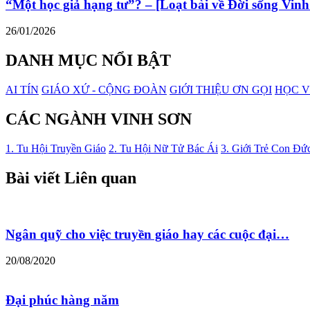
“Một học giả hạng tư”? – [Loạt bài về Đời sống Vinh
26/01/2026
DANH MỤC NỔI BẬT
AI TÍN
GIÁO XỨ - CỘNG ĐOÀN
GIỚI THIỆU ƠN GỌI
HỌC V
CÁC NGÀNH VINH SƠN
1. Tu Hội Truyền Giáo
2. Tu Hội Nữ Tử Bác Ái
3. Giới Trẻ Con Đứ
Bài viết Liên quan
Ngân quỹ cho việc truyền giáo hay các cuộc đại…
20/08/2020
Đại phúc hàng năm