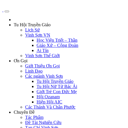
Tu Hội Truyền Giáo
Lịch Sử
Vinh Sơn VN
Học Viện Triết – Thần
Giáo Xứ – Cộng Đoàn
Ai Tín
Vinh Sơn Thế Giới
Ơn Gọi
Giới Thiệu Ơn Gọi
Linh Đạo
Các ngành Vinh Sơn
Tu Hội Truyền Giáo
Tu Hội Nữ Tử Bác Ái
Giới Trẻ Con Đức Mẹ
Hội Ozanam
Hiệp Hội AIC
Các Thánh Và Chân Phước
Chuyên Đề
Tác Phẩm
Đề Tài Nghiên Cứu
Tạp Chí Vinh Sơn