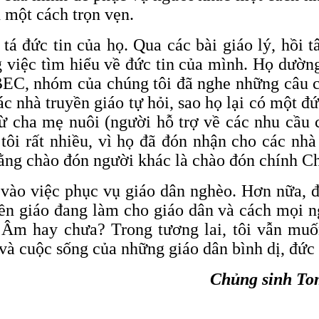
h một cách trọn vẹn.
á đức tin của họ. Qua các bài giáo lý, hồi t
g việc tìm hiểu về đức tin của mình. Họ dườ
 BEC, nhóm của chúng tôi đã nghe những câu 
 nhà truyền giáo tự hỏi, sao họ lại có một đ
cha mẹ nuôi (người hỗ trợ về các nhu cầu cơ
ôi rất nhiều, vì họ đã đón nhận cho các nhà 
ằng chào đón người khác là chào đón chính Ch
g vào việc phục vụ giáo dân nghèo. Hơn nữa, đ
n giáo đang làm cho giáo dân và cách mọi ngư
c Âm hay chưa? Trong tương lai, tôi vẫn mu
và cuộc sống của những giáo dân bình dị, đức t
Chủng sinh To