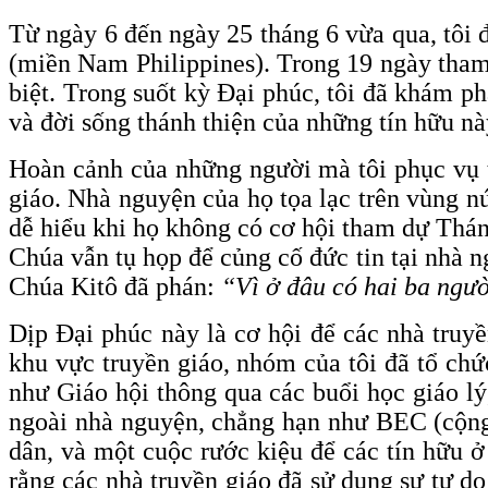
Từ ngày 6 đến ngày 25 tháng 6 vừa qua, tôi 
(miền Nam Philippines). Trong 19 ngày tham g
biệt. Trong suốt kỳ Đại phúc, tôi đã khám p
và đời sống thánh thiện của những tín hữu nà
Hoàn cảnh của những người mà tôi phục vụ t
giáo. Nhà nguyện của họ tọa lạc trên vùng nú
dễ hiểu khi họ không có cơ hội tham dự Thán
Chúa vẫn tụ họp để củng cố đức tin tại nhà 
Chúa Kitô đã phán:
“Vì ở đâu có hai ba ngườ
Dịp Đại phúc này là cơ hội để các nhà truy
khu vực truyền giáo, nhóm của tôi đã tổ chứ
như Giáo hội thông qua các buổi học giáo lý
ngoài nhà nguyện, chẳng hạn như BEC (cộng đ
dân, và một cuộc rước kiệu để các tín hữu 
rằng các nhà truyền giáo đã sử dụng sự tự d