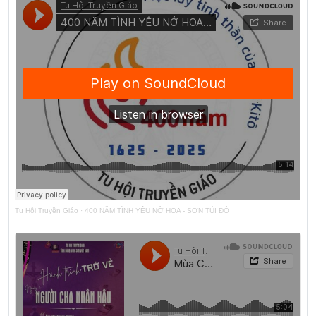
Tu Hội Truyền Giáo
·
400 NĂM TÌNH YÊU NỞ HOA - SƠN TÚI ĐỎ