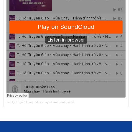
Tu Hội Truyền Giáo
·
Mùa chay - Hành trình trở về