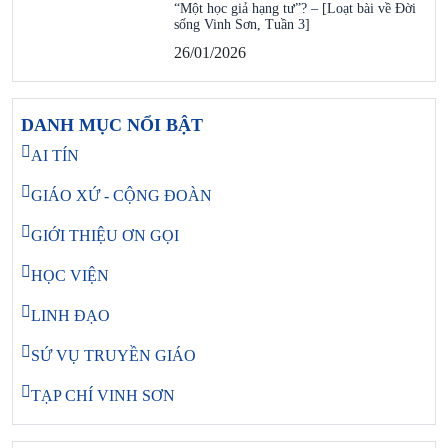
“Một học giả hạng tư”? – [Loạt bài về Đời
sống Vinh Sơn, Tuần 3]
26/01/2026
DANH MỤC NỔI BẬT
AI TÍN
GIÁO XỨ - CỘNG ĐOÀN
GIỚI THIỆU ƠN GỌI
HỌC VIỆN
LINH ĐẠO
SỨ VỤ TRUYỀN GIÁO
TẠP CHÍ VINH SƠN