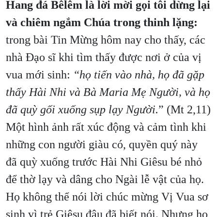
Hang đá Bêlêm là lời mời gọi tôi dừng lại
và chiêm ngắm Chúa trong thinh lặng:
trong bài Tin Mừng hôm nay cho thấy, các
nhà Đạo sĩ khi tìm thấy được nơi ở của vị
vua mới sinh:
“họ tiến vào nhà, họ đã gặp
thấy Hài Nhi và Bà Maria Mẹ Người, và họ
đã quỳ gối xuống sụp lạy Người.
” (Mt 2,11)
Một hình ảnh rất xúc động và cảm tình khi
những con người giàu có, quyền quý này
đã quỳ xuống trước Hài Nhi Giêsu bé nhỏ
để thờ lạy và dâng cho Ngài lễ vật của họ.
Họ không thể nói lời chúc mừng Vị Vua sơ
sinh vì trẻ Giêsu đâu đã biết nói. Nhưng họ