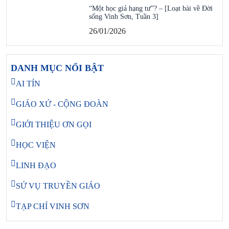
“Một học giả hạng tư”? – [Loạt bài về Đời
sống Vinh Sơn, Tuần 3]
26/01/2026
DANH MỤC NỔI BẬT
AI TÍN
GIÁO XỨ - CỘNG ĐOÀN
GIỚI THIỆU ƠN GỌI
HỌC VIỆN
LINH ĐẠO
SỨ VỤ TRUYỀN GIÁO
TẠP CHÍ VINH SƠN