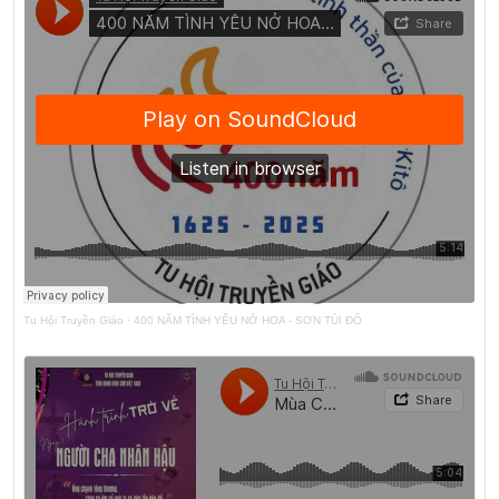
Tu Hội Truyền Giáo
·
400 NĂM TÌNH YÊU NỞ HOA - SƠN TÚI ĐỎ