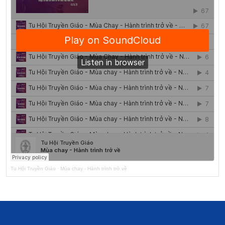
Tu Hội Truyền Giáo
·
Mùa chay - Hành trình trở về