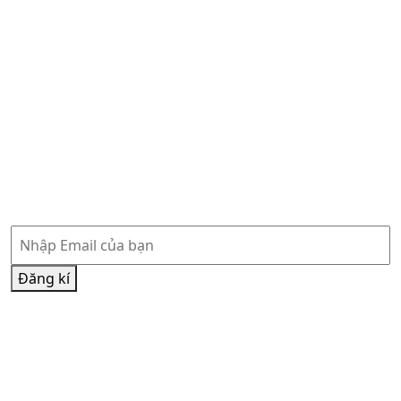
Tổng Tu Hội
Famvin
Famvin Homeless Alliance
Vatican News Tiếng Anh
Vatican News Tiếng Việt
Phòng báo chí Toà Thánh
Hội đồng Giám mục Việt Nam
Đăng ký nhận thông tin
Đăng kí
Đăng kí nhận thông tin qua Email và đồng ý chính sách
của chúng tôi
Chính sách bảo mật
và
Điều khoản sử dụng