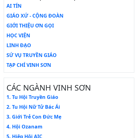
AI TÍN
GIÁO XỨ - CỘNG ĐOÀN
GIỚI THIỆU ƠN GỌI
HỌC VIỆN
LINH ĐẠO
SỨ VỤ TRUYỀN GIÁO
TẠP CHÍ VINH SƠN
CÁC NGÀNH VINH SƠN
1. Tu Hội Truyền Giáo
2. Tu Hội Nữ Tử Bác Ái
3. Giới Trẻ Con Đức Mẹ
4. Hội Ozanam
5. Hiệp Hội AIC