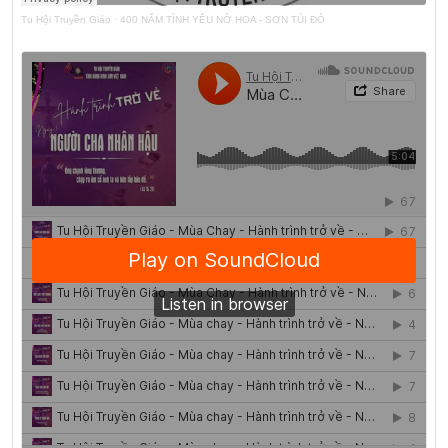
Tu Hội Truyền Giáo
·
400 NĂM TÌNH YÊU NỞ HOA - SƠN TÚI ĐỎ