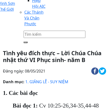
Hiệp
Vinh Sơn
Hội AIC
Thế Giới
Các Thánh
Và Chân
Phước
Tình yêu đích thực – Lời Chúa Chúa
nhật thứ VI Phục sinh- năm B
Đăng ngày: 08/05/2021
Danh mục:
1. GIẢNG LỄ - SUY NIỆM
1. Các bài đọc
Bài đọc 1:
Cv 10:25-26,34-35,44-48