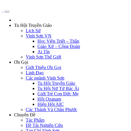
Tu Hội Truyền Giáo
Lịch Sử
Vinh Sơn VN
Học Viện Triết – Thần
Giáo Xứ – Cộng Đoàn
Ai Tín
Vinh Sơn Thế Giới
Ơn Gọi
Giới Thiệu Ơn Gọi
Linh Đạo
Các ngành Vinh Sơn
Tu Hội Truyền Giáo
Tu Hội Nữ Tử Bác Ái
Giới Trẻ Con Đức Mẹ
Hội Ozanam
Hiệp Hội AIC
Các Thánh Và Chân Phước
Chuyên Đề
Tác Phẩm
Đề Tài Nghiên Cứu
Tạp Chí Vinh Sơn