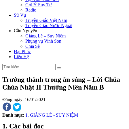
Gợi Ý Suy Tư
Radio
Sứ Vụ
Truyền Giáo Việt Nam
Truyền Giáo Nước Ngoài
Cầu Nguyện
Giảng Lễ – Suy Niệm
Phụng vụ Vinh Sơn
Chia Sẻ
Đại Phúc
Liên Hệ
Trưởng thành trong ân sủng – Lời Chúa
Chúa Nhật II Thường Niên Năm B
Đăng ngày: 16/01/2021
Danh mục:
1. GIẢNG LỄ - SUY NIỆM
1. Các bài đọc