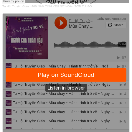
Tu Hội Truyền Giáo
·
400 NĂM TÌNH YÊU NỞ HOA - SƠN TÚI ĐỎ