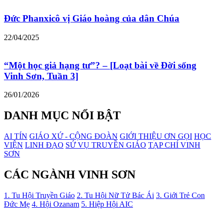
Đức Phanxicô vị Giáo hoàng của dân Chúa
22/04/2025
“Một học giả hạng tư”? – [Loạt bài về Đời sống
Vinh Sơn, Tuần 3]
26/01/2026
DANH MỤC NỔI BẬT
AI TÍN
GIÁO XỨ - CỘNG ĐOÀN
GIỚI THIỆU ƠN GỌI
HỌC
VIỆN
LINH ĐẠO
SỨ VỤ TRUYỀN GIÁO
TẠP CHÍ VINH
SƠN
CÁC NGÀNH VINH SƠN
1. Tu Hội Truyền Giáo
2. Tu Hội Nữ Tử Bác Ái
3. Giới Trẻ Con
Đức Mẹ
4. Hội Ozanam
5. Hiệp Hội AIC