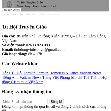
Tu Hội Truyền Giáo
·
Mùa chay - Hành trình trở về
Tu Hội Truyền Giáo
Địa chỉ:
38 Trần Phú, Phường Xuân Hương – Đà Lạt, Lâm Đồng,
Việt Nam
Số điện thoại:
02633.823.089
Email:
tinhdongvinhsonvn@gmail.com
Giờ hoạt động:
8h – 17h
Các Website khác
Tổng Tu Hội
Famvin
Famvin Homeless Alliance
Vatican News
Tiếng Anh
Vatican News Tiếng Việt
Phòng báo chí Toà Thánh
Hội
đồng Giám mục Việt Nam
Đăng ký nhận thông tin
Đăng kí
Đăng kí nhận thông tin qua Email và đồng ý chính sách của chúng
tôi