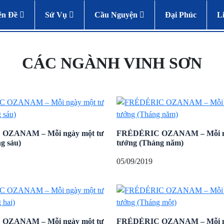
ên Đề
Sứ Vụ
Cầu Nguyện
Đại Phúc
L
CÁC NGÀNH VINH SƠN
OZANAM – Mỗi ngày một tư
FRÉDÉRIC OZANAM – Mỗi ng
g sáu)
tưởng (Tháng năm)
05/09/2019
OZANAM – Mỗi ngày một tư
FRÉDÉRIC OZANAM – Mỗi ng